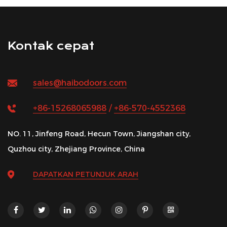
Kontak cepat
sales@haibodoors.com
+86-15268065988
/
+86-570-4552368
NO. 11, Jinfeng Road, Hecun Town, Jiangshan city,
Quzhou city, Zhejiang Province, China
DAPATKAN PETUNJUK ARAH