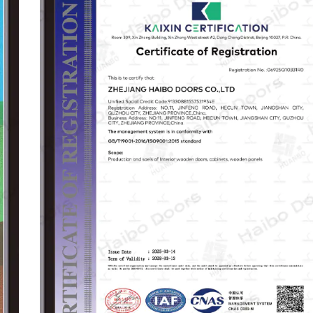
industri "pintu kayu dalam ruangan", Haibo terus
-menerus mengejar inovasi dan keunggulan.
Dipandu oleh prinsip-prinsip "pengembangan
berkualitas pertama, yang digerakkan oleh
integritas," kami bertujuan untuk membangun
merek tepercaya dengan teknologi canggih,
produk unggul, manajemen modern, dan layanan
penuh perhatian.
Produk kami disertifikasi oleh ISO, EU CE, dan
standar Sabre, dan kami menawarkan
kustomisasi penuh berdasarkan kebutuhan klien.
Kami menyambut mitra dan distributor global
untuk berkolaborasi dengan kami. Produk kami
diekspor ke Timur Tengah, Eropa, Asia Tenggara,