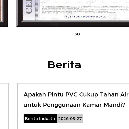
Amerika, dan seterusnya.
Kami dengan hangat mengundang teman dan
klien dari seluruh dunia untuk mengunjungi
Iso
pabrik kami, mendiskusikan kerja sama, dan
mengejar pengembangan dan kesuksesan
bersama.
Berita
Apakah Pintu PVC Cukup Tahan Air
untuk Penggunaan Kamar Mandi?
Berita Industri
2026-03-27