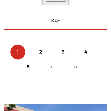
Kq-
1
2
3
4
5
›
››