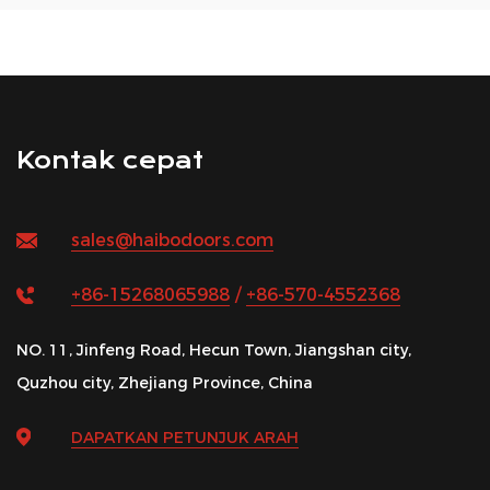
Kontak cepat
sales@haibodoors.com
+86-15268065988
/
+86-570-4552368
NO. 11, Jinfeng Road, Hecun Town, Jiangshan city,
Quzhou city, Zhejiang Province, China
DAPATKAN PETUNJUK ARAH