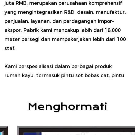
juta RMB, merupakan perusahaan komprehensif
yang mengintegrasikan R&D, desain, manufaktur,
penjualan, layanan, dan perdagangan impor-
ekspor. Pabrik kami mencakup lebih dari 18.000
meter persegi dan mempekerjakan lebih dari 100
staf.
Kami berspesialisasi dalam berbagai produk
rumah kayu, termasuk pintu set bebas cat, pintu
cat komposit, pintu kayu solid, lemari, lemari
pakaian, dan bahan dekoratif veneer kayu.
Produk kami banyak digunakan di rumah, vila,
Menghormati
hotel, pusat perbelanjaan, dan ruang rekreasi.
Sebagai salah satu unit penyusunan standar